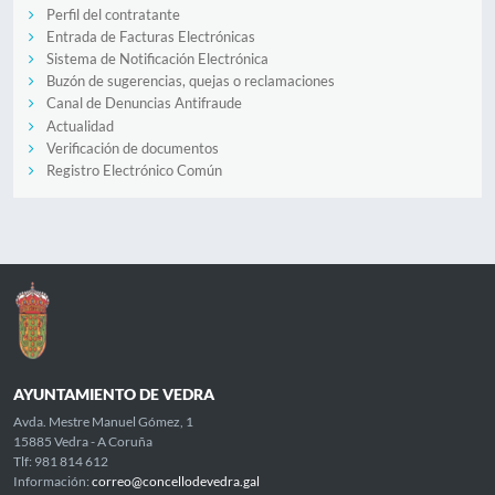
Perfil del contratante
Entrada de Facturas Electrónicas
Sistema de Notificación Electrónica
Buzón de sugerencias, quejas o reclamaciones
Canal de Denuncias Antifraude
Actualidad
Verificación de documentos
Registro Electrónico Común
AYUNTAMIENTO DE VEDRA
Avda. Mestre Manuel Gómez, 1
15885 Vedra - A Coruña
Tlf: 981 814 612
Información:
correo@concellodevedra.gal