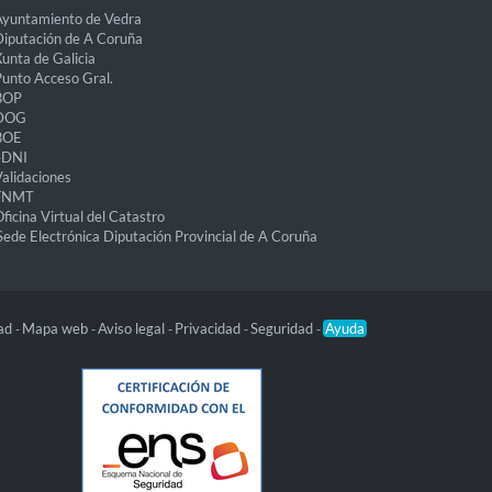
Ayuntamiento de Vedra
iputación de A Coruña
unta de Galicia
unto Acceso Gral.
BOP
DOG
BOE
eDNI
alidaciones
FNMT
ficina Virtual del Catastro
Sede Electrónica Diputación Provincial de A Coruña
dad
Mapa web
Aviso legal
Privacidad
Seguridad
Ayuda
-
-
-
-
-