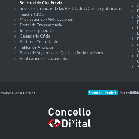
Solicitud de Cita Previa
Sedes electrónicas de las E.E.L.L. de A Coruña y oficinas de
D
registro Cl@ve
X
Mis gestiones - Notificaciones
P
Portal de Transparencia
Impresos generales
Calendario Oficial
Perfil del Contratante
Tablón de Anuncios
V
Buzón de Sugerencias, Quejas o Reclamaciones
Verificación de Documentos
O
Soporte técnico
Accesibili
Provincial de A Coruña
-