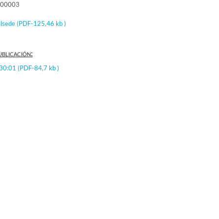
000003
alsede
(PDF-125,46 kb )
ublicación:
:30:01
(PDF-84,7 kb )