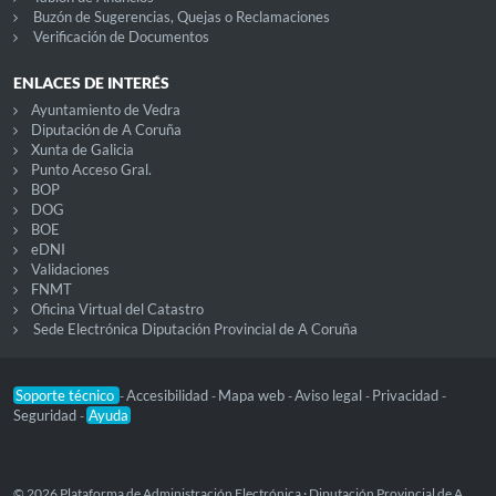
Buzón de Sugerencias, Quejas o Reclamaciones
Verificación de Documentos
ENLACES DE INTERÉS
Ayuntamiento de Vedra
Diputación de A Coruña
Xunta de Galicia
Punto Acceso Gral.
BOP
DOG
BOE
eDNI
Validaciones
FNMT
Oficina Virtual del Catastro
Sede Electrónica Diputación Provincial de A Coruña
Soporte técnico
Accesibilidad
Mapa web
Aviso legal
Privacidad
-
-
-
-
-
Seguridad
Ayuda
-
© 2026 Plataforma de Administración Electrónica · Diputación Provincial de A