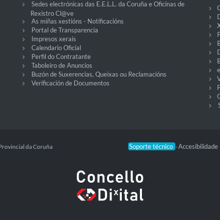
Sedes electrónicas das E.E.L.L. da Coruña e Oficinas de
C
Rexistro Cl@ve
D
As miñas xestións - Notificacións
X
Portal de Transparencia
P
Impresos xerais
Calendario Oficial
Perfil do Contratante
Taboleiro de Anuncios
Buzón de Suxerencias, Queixas ou Reclamacións
V
Verificación de Documentos
O
Soporte técnico
Accesibilidade
Provincial da Coruña
-