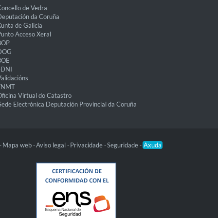
oncello de Vedra
eputación da Coruña
unta de Galicia
unto Acceso Xeral
BOP
DOG
BOE
eDNI
alidacións
FNMT
ficina Virtual do Catastro
Sede Electrónica Deputación Provincial da Coruña
Mapa web
Aviso legal
Privacidade
Seguridade
Axuda
-
-
-
-
-