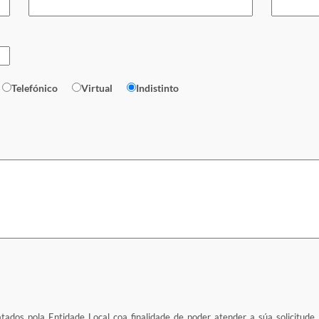
Telefónico
Virtual
Indistinto
atados pola Entidade Local coa finalidade de poder atender a súa solicitude