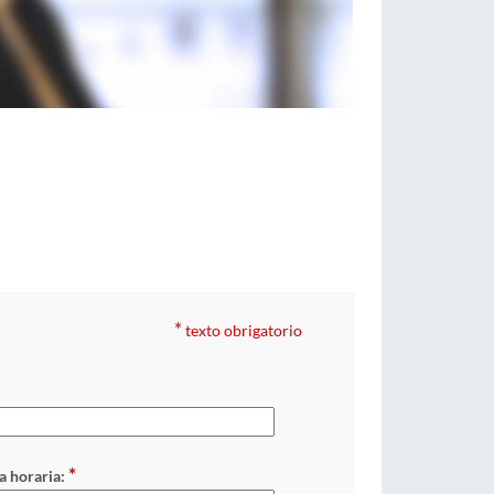
*
texto obrigatorio
*
a horaria: