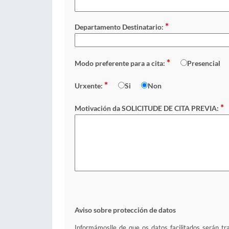
*
Departamento Destinatario:
*
Modo preferente para a cita:
Presencial
*
Urxente:
Si
Non
*
Motivación da SOLICITUDE DE CITA PREVIA:
Aviso sobre protección de datos
Informámoslle de que os datos facilitados serán tr