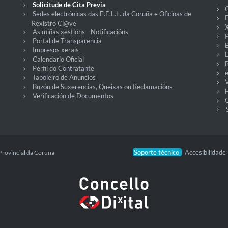
Solicitude de Cita Previa
C
Sedes electrónicas das E.E.L.L. da Coruña e Oficinas de
D
Rexistro Cl@ve
X
As miñas xestións - Notificacións
P
Portal de Transparencia
Impresos xerais
Calendario Oficial
Perfil do Contratante
Taboleiro de Anuncios
V
Buzón de Suxerencias, Queixas ou Reclamacións
Verificación de Documentos
O
Soporte técnico
Accesibilidade
Provincial da Coruña
-