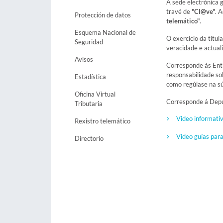
A sede electrónica 
travé de
"Cl@ve"
. 
Protección de datos
telemático"
.
Esquema Nacional de
O exercicio da titul
Seguridad
veracidade e actuali
Avisos
Corresponde ás Entid
responsabilidade sob
Estadística
como regúlase na s
Oficina Virtual
Corresponde á Deput
Tributaria
Video informativ
Rexistro telemático
Video guías para
Directorio