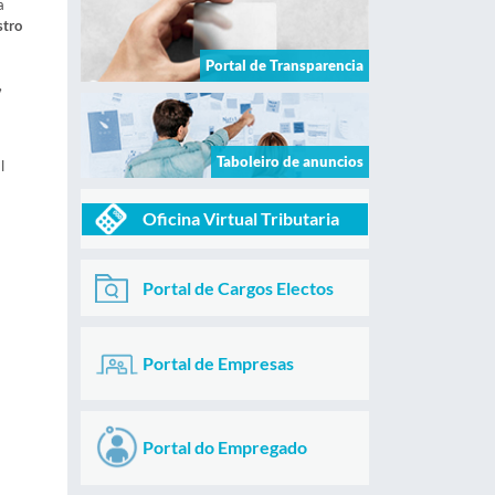
a
stro
Portal de Transparencia
,
Taboleiro de anuncios
l
Oficina Virtual Tributaria
Portal de Cargos Electos
Portal de Empresas
Portal do Empregado