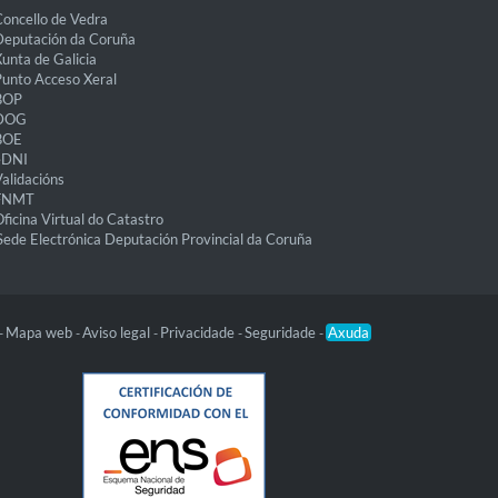
oncello de Vedra
eputación da Coruña
unta de Galicia
unto Acceso Xeral
BOP
DOG
BOE
eDNI
alidacións
FNMT
ficina Virtual do Catastro
Sede Electrónica Deputación Provincial da Coruña
Mapa web
Aviso legal
Privacidade
Seguridade
Axuda
-
-
-
-
-