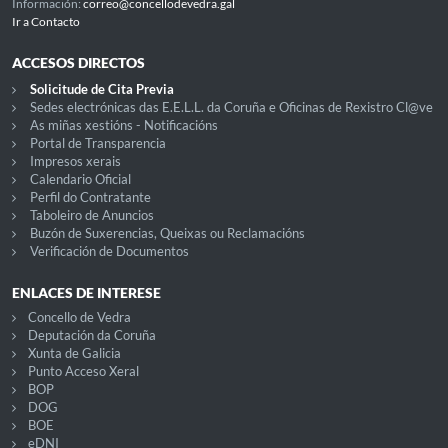
Información:
correo@concellodevedra.gal
Ir a Contacto
ACCESOS DIRECTOS
Solicitude de Cita Previa
Sedes electrónicas das E.E.L.L. da Coruña e Oficinas de Rexistro Cl@ve
As miñas xestións - Notificacións
Portal de Transparencia
Impresos xerais
Calendario Oficial
Perfil do Contratante
Taboleiro de Anuncios
Buzón de Suxerencias, Queixas ou Reclamacións
Verificación de Documentos
ENLACES DE INTERESE
Concello de Vedra
Deputación da Coruña
Xunta de Galicia
Punto Acceso Xeral
BOP
DOG
BOE
eDNI