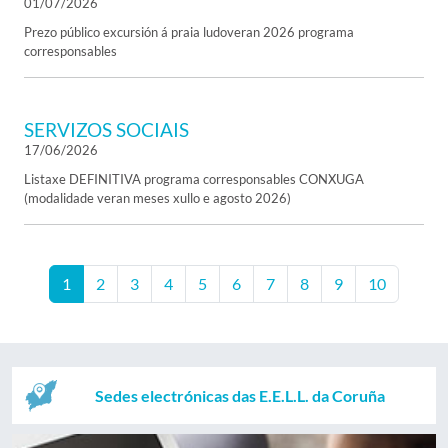
01/07/2026
Prezo público excursión á praia ludoveran 2026 programa
corresponsables
SERVIZOS SOCIAIS
17/06/2026
Listaxe DEFINITIVA programa corresponsables CONXUGA
(modalidade veran meses xullo e agosto 2026)
1
2
3
4
5
6
7
8
9
10
Sedes electrónicas das E.E.L.L. da Coruña