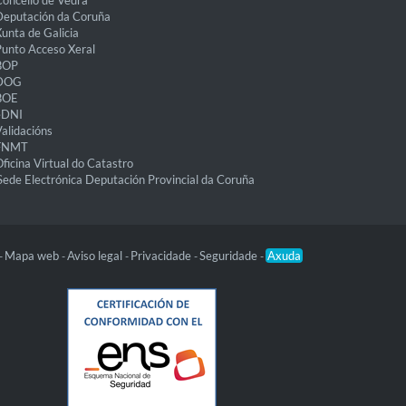
oncello de Vedra
eputación da Coruña
unta de Galicia
unto Acceso Xeral
BOP
DOG
BOE
eDNI
alidacións
FNMT
ficina Virtual do Catastro
Sede Electrónica Deputación Provincial da Coruña
Mapa web
Aviso legal
Privacidade
Seguridade
Axuda
-
-
-
-
-