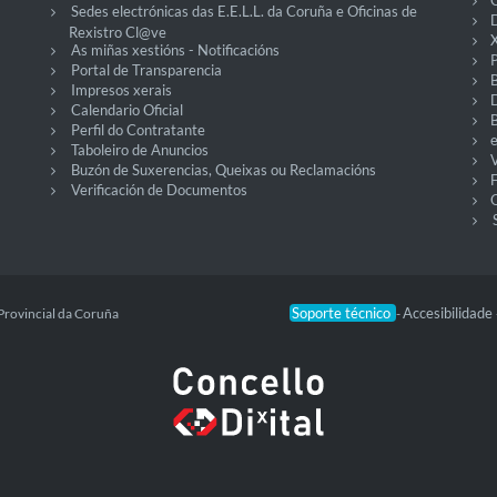
C
Sedes electrónicas das E.E.L.L. da Coruña e Oficinas de
D
Rexistro Cl@ve
X
As miñas xestións - Notificacións
P
Portal de Transparencia
Impresos xerais
Calendario Oficial
Perfil do Contratante
Taboleiro de Anuncios
V
Buzón de Suxerencias, Queixas ou Reclamacións
Verificación de Documentos
O
Soporte técnico
Accesibilidade
Provincial da Coruña
-