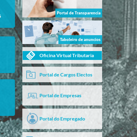
Portal de Transparencia
S
Taboleiro de anuncios
Oficina Virtual Tributaria
Portal de Cargos Electos
Portal de Empresas
Portal do Empregado