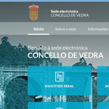
Sede electrónica
CONCELLO DE VEDRA
Inicio
Sobre a sede
Información
Benvido á sede electrónica
CONCELLO DE VEDRA
SOLICITUDE XERAL
A