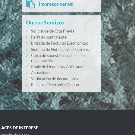
Impresos xerais
Outros Servizos
Solicitude de Cita Previa
Perfil do contratante
Entrada de Facturas Electrónicas
Sistema de Notificación Electrónica
Caixa de suxestións, queixas ou
reclamacións
Canle de Denuncias Antifraude
Actualidade
Verificación de documentos
Rexistro Electrónico Común
LACES DE INTERESE