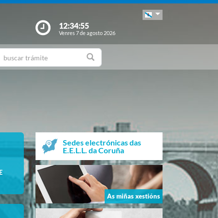
12:34:56
Venres 7 de agosto 2026
Sedes electrónicas das
E.E.L.L. da Coruña
E
As miñas xestións