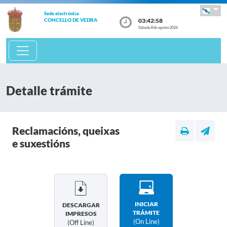
Sede electrónica
03:42:59
CONCELLO DE VEDRA
Sábado 8 de agosto 2026
Detalle trámite
Reclamacións, queixas
e suxestións
INICIAR
DESCARGAR
TRÁMITE
IMPRESOS
(on Line)
(off Line)