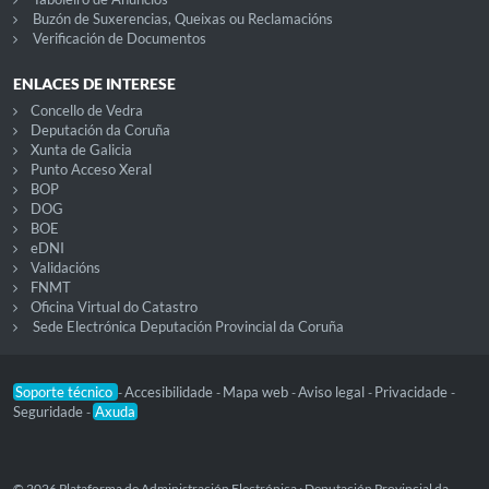
Buzón de Suxerencias, Queixas ou Reclamacións
Verificación de Documentos
ENLACES DE INTERESE
Concello de Vedra
Deputación da Coruña
Xunta de Galicia
Punto Acceso Xeral
BOP
DOG
BOE
eDNI
Validacións
FNMT
Oficina Virtual do Catastro
Sede Electrónica Deputación Provincial da Coruña
Soporte técnico
Accesibilidade
Mapa web
Aviso legal
Privacidade
-
-
-
-
-
Seguridade
Axuda
-
© 2026 Plataforma de Administración Electrónica · Deputación Provincial da