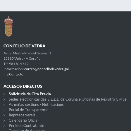
CONCELLO DE VEDRA
Avda. Mestre Manuel Gómez, 1
15885 Vedra - A Coruña
Tlf: 981 814 612
Información:
correo@concellodevedra.gal
Ir a Contacto
ACCESOS DIRECTOS
Solicitude de Cita Previa
Sedes electrónicas das E.E.L.L. da Coruña e Oficinas de Rexistro Cl@ve
As miñas xestións - Notificacións
Portal de Transparencia
Impresos xerais
Calendario Oficial
Perfil do Contratante
Taboleiro de Anuncios