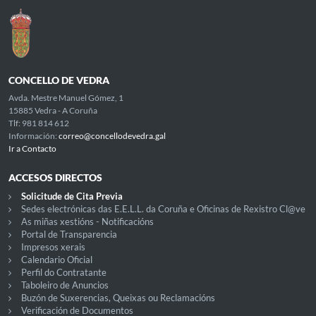
CONCELLO DE VEDRA
Avda. Mestre Manuel Gómez, 1
15885 Vedra - A Coruña
Tlf: 981 814 612
Información:
correo@concellodevedra.gal
Ir a Contacto
ACCESOS DIRECTOS
Solicitude de Cita Previa
Sedes electrónicas das E.E.L.L. da Coruña e Oficinas de Rexistro Cl@ve
As miñas xestións - Notificacións
Portal de Transparencia
Impresos xerais
Calendario Oficial
Perfil do Contratante
Taboleiro de Anuncios
Buzón de Suxerencias, Queixas ou Reclamacións
Verificación de Documentos